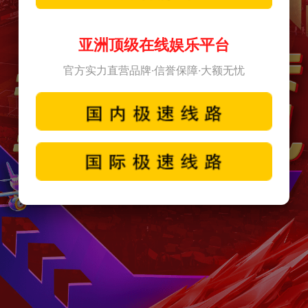
亚洲顶级在线娱乐平台
官方实力直营品牌·信誉保障·大额无忧